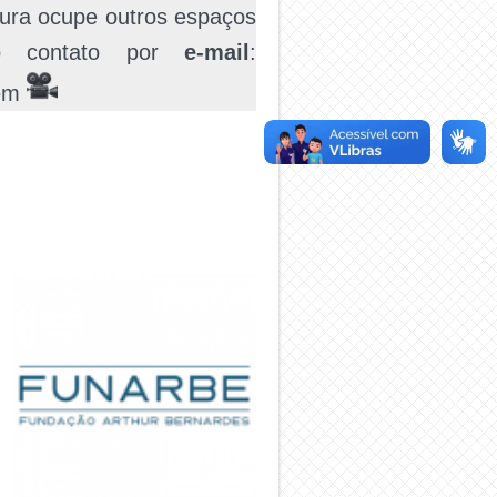
ratura ocupe outros espaços
so contato por
e-mail
:
 em